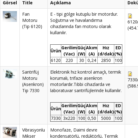
Görsel
Title
Açıklama
Dok
Fan
E - tipi gölge kutuplu bir motordur.
Motoru
Soğutma ve havalandırma
6120(
(Tip 6120)
cihazlarında fan motoru olarak
(454
kullanılır.
Gerilim
Güç
Akım
Hız
ED
Ürün
(Vac)
(W)
(A)
(d/dak)
(%)
6120
220
30
0,24
2850
100
Santrifüj
Elektronik hız kontrol amaçlı, termik
Motoru
korumalı, trifaze asenkron
7330(
(Asenkron)
motorlardır.Tıbbi cihazlarda ve
(586
Tip 7330
laboratuvar santrifüjlerinde kullanılır.
Gerilim
Güç
Akım
Hız
ED
Ürün
(Vac)
(W)
(A)
(d/dak)
(%)
7330
3x220
100
0,50
5000
100
Vibrasyonlu
Monofaze, Daimi devre
Mikser
kondensatörlü, redüktörlü, Termik