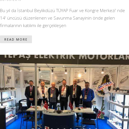
Bu yıl da İstanbul Beylikdüzü TÜYAP Fuar ve Kongre Merkezi' nde
14' üncüsü düzenlenen ve Savunma Sanayinin önde gelen
firmalarının katılımı ile gerçekleşen
READ MORE