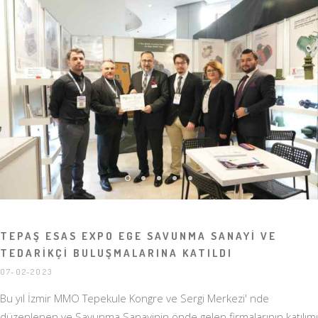
TEPAŞ ESAS EXPO EGE SAVUNMA SANAYİ VE
TEDARİKÇİ BULUŞMALARINA KATILDI
07-02-2023
Bu yıl İzmir MMO Tepekule Kongre ve Sergi Merkezi' nde
düzenlenen ve Savunma Sanayinin önde gelen firmalarının katılımı