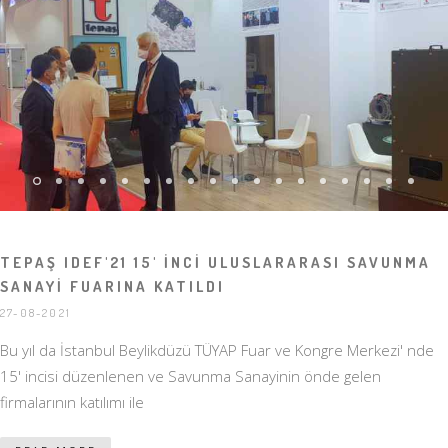
TEPAŞ IDEF'21 15' İNCİ ULUSLARARASI SAVUNMA
SANAYİ FUARINA KATILDI
27-08-2021
Bu yıl da İstanbul Beylikdüzü TÜYAP Fuar ve Kongre Merkezi' nde
15' incisi düzenlenen ve Savunma Sanayinin önde gelen
firmalarının katılımı ile