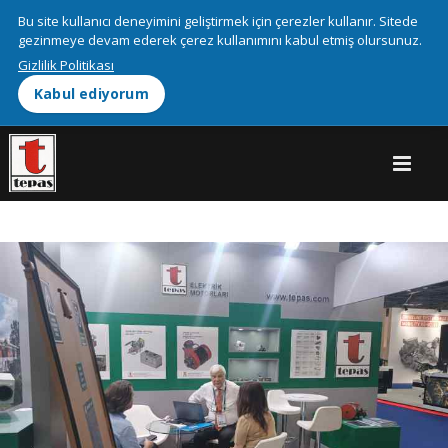
We use cookies on this site to enhance your user experienceBy
Bu site kullanıcı deneyimini geliştirmek için çerezler kullanır. Sitede
clicking any link on this page you are giving your consent for us to
gezinmeye devam ederek çerez kullanımını kabul etmiş olursunuz.
More info
set cookies.
Gizlilik Politikası
Kabul ediyorum
OK, I agree