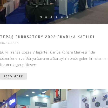
TEPAŞ EUROSATORY 2022 FUARINA KATILDI
06-07-2022
Bu yıl Fransa Coges Villepinte Fuar ve Kongre Merkezi' nde
düzenlenen ve Dünya Savunma Sanayinin önde gelen firmalarının
katılımı ile gerçekleşen
READ MORE