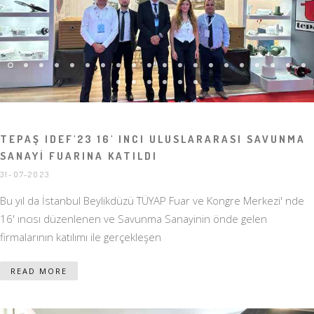
TEPAŞ IDEF'23 16' INCI ULUSLARARASI SAVUNMA
SANAYİ FUARINA KATILDI
31-07-2023
Bu yıl da İstanbul Beylikdüzü TÜYAP Fuar ve Kongre Merkezi' nde
16' ıncısı düzenlenen ve Savunma Sanayinin önde gelen
firmalarının katılımı ile gerçekleşen
READ MORE