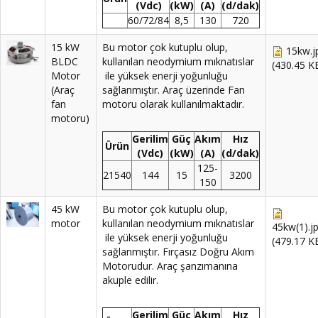
(Vdc)
(kW)
(A)
(d/dak)
60/72/84
8,5
130
720
15 kW
Bu motor çok kutuplu olup,
15kw.j
BLDC
kullanılan neodymium mıknatıslar
(430.45 K
Motor
ile yüksek enerji yoğunluğu
(Araç
sağlanmıştır. Araç üzerinde Fan
fan
motoru olarak kullanılmaktadır.
motoru)
Gerilim
Güç
Akım
Hız
Ürün
(Vdc)
(kW)
(A)
(d/dak)
125-
21540
144
15
3200
150
45 kW
Bu motor çok kutuplu olup,
motor
kullanılan neodymium mıknatıslar
45kw(1).j
ile yüksek enerji yoğunluğu
(479.17 K
sağlanmıştır. Fırçasız Doğru Akım
Motorudur. Araç şanzımanına
akuple edilir.
Gerilim
Güç
Akım
Hız