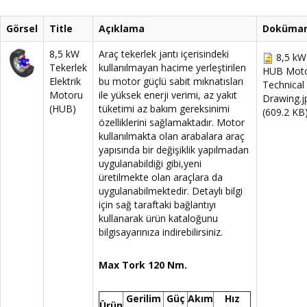
Görsel
Title
Açıklama
Doküman
8,5 kW
Araç tekerlek jantı içerisindeki
8,5 kW
Tekerlek
kullanılmayan hacime yerleştirilen
HUB Mot
Elektrik
bu motor güçlü sabit mıknatısları
Technical
Motoru
ile yüksek enerji verimi, az yakıt
Drawing.j
(HUB)
tüketimi az bakım gereksinimi
(609.2 KB
özelliklerini sağlamaktadır. Motor
kullanılmakta olan arabalara araç
yapısında bir değişiklik yapılmadan
uygulanabildiği gibi,yeni
üretilmekte olan araçlara da
uygulanabilmektedir. Detaylı bilgi
için sağ taraftaki bağlantıyı
kullanarak ürün kataloğunu
bilgisayarınıza indirebilirsiniz.
Max Tork 120 Nm.
Gerilim
Güç
Akım
Hız
Ürün