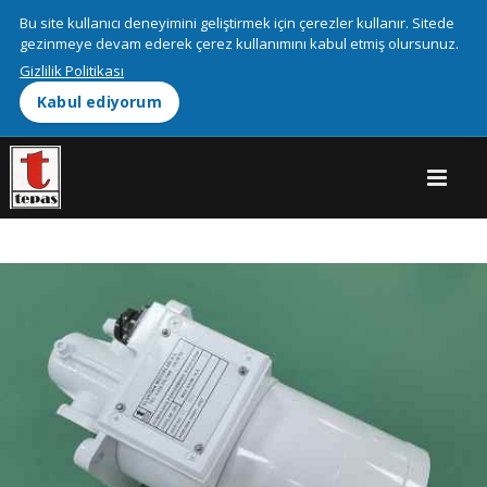
We use cookies on this site to enhance your user experienceBy
Bu site kullanıcı deneyimini geliştirmek için çerezler kullanır. Sitede
clicking any link on this page you are giving your consent for us to
gezinmeye devam ederek çerez kullanımını kabul etmiş olursunuz.
More info
set cookies.
Gizlilik Politikası
Kabul ediyorum
OK, I agree