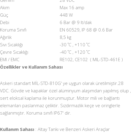
Gerilim
28 VDC
Akım
Max 16 amp
Güç
448 W
Debi
6 Bar @ 9 lt/dak
Koruma Sınıfı
EN 60529, IP 68 @ 0.6 Bar
Ağırlık
8,5 kg
Sıvı Sıcaklığı
-30 ˚C , +110 ˚C
Çevre Sıcaklığı
-40 ˚C , +120 ˚C
EMI / EMC
RE102, CE102 ( MIL-STD-461E )
Özellikler ve Kullanım Sahası
Askeri standart MİL-STD-810G' ye uygun olarak üretilmiştir.28
VDC. Gövde ve kapaklar özel alüminyum alaşımdan yapılmış olup ,
sert eloksal kaplama ile korunmuştur. Motor mili ve bağlantı
elemanları paslanmaz çeliktir. Sızdırmazlık keçe ve oringlerle
sağlanmıştır. Koruma sınıfı IP67' dir.
Kullanım Sahası
: Altay Tankı ve Benzeri Askeri Araçlar