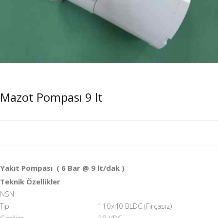
Mazot Pompası 9 lt
Yakıt Pompası ( 6 Bar @ 9 lt/dak )
Teknik Özellikler
NSN
Tipi
110x40 BLDC (Fırçasız)