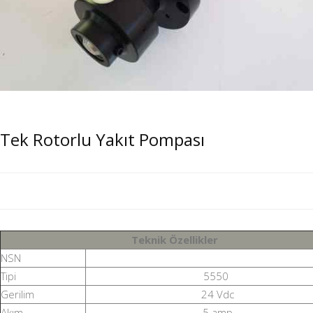
Tek Rotorlu Yakıt Pompası
Teknik Özellikler
NSN
Tipi
5550
Gerilim
24 Vdc
Akım
5 amp