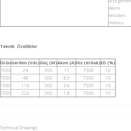
orta gerilim
devre
kesicileri
motoru
Teknik Özellikler
Ürün
Gerilim (Vdc)
Güç (W)
Akım (A)
Hız (d/dak)
ED (%)
7050
24
300
17
7500
10
7050
48
300
8,5
7500
10
7050
110
300
3,6
7500
10
7050
220
300
1,8
7500
10
Technical Drawings: